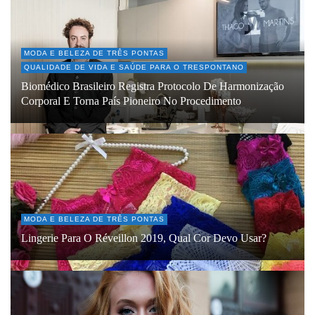
MODA E BELEZA DE TRÊS PONTAS
QUALIDADE DE VIDA E SAÚDE PARA O TRESPONTANO
Biomédico Brasileiro Registra Protocolo De Harmonização
Corporal E Torna País Pioneiro No Procedimento
MODA E BELEZA DE TRÊS PONTAS
Lingerie Para O Réveillon 2019, Qual Cor Devo Usar?