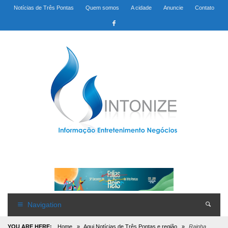
Notícias de Três Pontas
Quem somos
A cidade
Anuncie
Contato
Navigation
YOU ARE HERE:
Home
»
Aqui Notícias de Três Pontas e região
»
Rainha