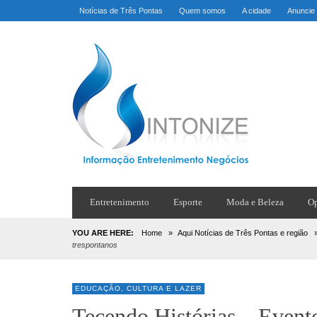
Notícias de Três Pontas
Quem somos
A cidade
Anuncie
Entretenimento
Esporte
Moda e Beleza
Op
YOU ARE HERE:
Home
»
Aqui Notícias de Três Pontas e região
trespontanos
EDUCAÇÃO, CULTURA E LAZER
Tecendo Histórias – Even