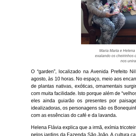
Maria Marta e Helena 
exalando os cheirinhos d
nos unir
O “garden”, localizado na Avenida Prefeito Ni
agosto, às 10 horas. No espaço, meio aos encant
de plantas nativas, exóticas, ornamentais surg
com muita facilidade. Isto porque além de “velhos
eles ainda guiarão os presentes por paisa
idealizadoras, os personagens são os Bonequinh
com as essências do café e da lavanda.
Helena Flávia explica que a irmã, exímia tricote
pelos jardins da Fazenda São João. A cultura caf