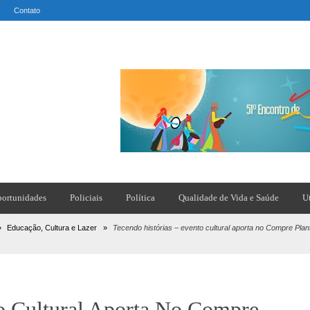
Contato
ortunidades
Policiais
Política
Qualidade de Vida e Saúde
U
»
Educação, Cultura e Lazer
»
Tecendo histórias – evento cultural aporta no Compre P
to Cultural Aporta No Compre