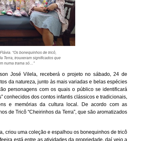
Flávia. “Os bonequinhos de tricô,
a Terra, trouxeram significados que
am numa trama só…”
lson José Vilela, receberá o projeto no sábado, 24 de
os da natureza, junto às mais variadas e belas espécies
irão personagens com os quais o público se identificará
” conhecidos dos contos infantis clássicos e tradicionais,
gens e memórias da cultura local. De acordo com as
os de Tricô “Cheirinhos da Terra”, que são aromatizados
ira, criou uma coleção e espalhou os bonequinhos de tricô
eeira está entre as atividades da propriedade, daí veio a