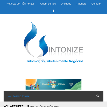
Notícias de Três Pontas
Quem somos
A cidade
Anuncie
Contato
Navigation
YOU ARE HERE:
Home
»
Barter e Cupping