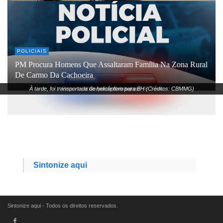
POLICIAIS
PM Procura Homens Que Assaltaram Família Na Zona Rural
De Carmo Da Cachoeira
À tarde, foi transportada de helicóptero para BH (Créditos: CBMMG)
Vítima recebeu socorro de equipe do Samu
e Corpo de Bombeiros
Sintonize aqui
Sintonize aqui - Todos os direitos reservados.