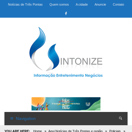
Notícias de Três Pontas
Quem somos
A cidade
Anuncie
Contato
Navigation
YOU ARE HERE:
Home
»
Aqui Notícias de Três Pontas e região
»
Policiais
»